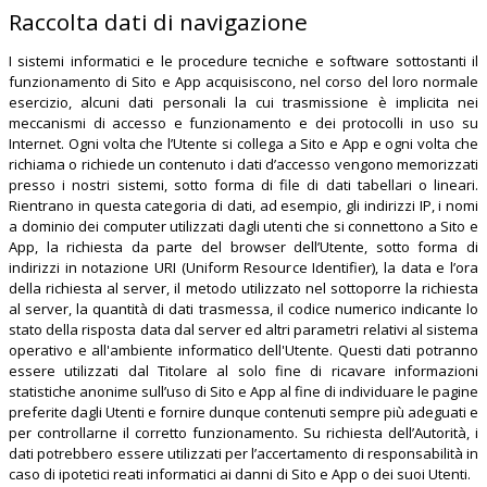
Raccolta dati di navigazione
I sistemi informatici e le procedure tecniche e software sottostanti il
funzionamento di Sito e App acquisiscono, nel corso del loro normale
esercizio, alcuni dati personali la cui trasmissione è implicita nei
meccanismi di accesso e funzionamento e dei protocolli in uso su
Internet. Ogni volta che l’Utente si collega a Sito e App e ogni volta che
richiama o richiede un contenuto i dati d’accesso vengono memorizzati
presso i nostri sistemi, sotto forma di file di dati tabellari o lineari.
Rientrano in questa categoria di dati, ad esempio, gli indirizzi IP, i nomi
a dominio dei computer utilizzati dagli utenti che si connettono a Sito e
App, la richiesta da parte del browser dell’Utente, sotto forma di
indirizzi in notazione URI (Uniform Resource Identifier), la data e l’ora
della richiesta al server, il metodo utilizzato nel sottoporre la richiesta
al server, la quantità di dati trasmessa, il codice numerico indicante lo
stato della risposta data dal server ed altri parametri relativi al sistema
operativo e all'ambiente informatico dell'Utente. Questi dati potranno
essere utilizzati dal Titolare al solo fine di ricavare informazioni
statistiche anonime sull’uso di Sito e App al fine di individuare le pagine
preferite dagli Utenti e fornire dunque contenuti sempre più adeguati e
per controllarne il corretto funzionamento. Su richiesta dell’Autorità, i
dati potrebbero essere utilizzati per l’accertamento di responsabilità in
caso di ipotetici reati informatici ai danni di Sito e App o dei suoi Utenti.