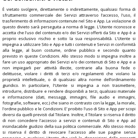
È vietato svolgere, direttamente o indirettamente, qualsiasi forma di
sfruttamento commerciale dei Servizi attraverso l’accesso, l'uso, il
trasferimento di informazioni contenute nel Sito e App. La violazione di
questo divieto sarà perseguita a norma di legge. L'Utente riconosce e
accetta che l'uso del contenuto e/o dei Servizi offerti da Sito e App è a
proprio esclusivo rischio e sotto la sua responsabilità. L'Utente si
impegna a utilizzare Sito e App e tutti i contenuti e Servizi in conformità
alla legge, al buon costume, ordine pubblico e secondo quanto
previsto in queste Condizioni. Allo stesso modo si impegna inoltre a
fare un uso appropriato dei Servizi e/o dei contenuti di Sito e App e a
non impiegarli per attività illecite, contrarie alla buona fede o
delittuose, violare i diritti di terzi e/o regolamenti che violano la
proprietà intellettuale, o di qualsiasi altra norme dell’ordinamento
giuridico. In particolare, l'Utente si impegna a non trasmettere,
introdurre, distribuire e rendere disponibili a terzi, qualsiasi materiale
e informazione (dati, messaggi, immagini, file audio e immagini,
fotografie, software, ecc.) che siano in contrasto con la legge, la morale,
l'ordine pubblico e le Condizioni. E’ proibito l'uso di Sito e App per scopi
diversi da quelli previsti dal Titolare. Inoltre, il Titolare si riserva il diritto
di non concedere l'accesso a servizi e contenuti di Sito e App ad
insindacabile giudizio della sua politica commerciale. Allo stesso modo
si riserva il diritto di revocare l'accesso alle sue pagine senza