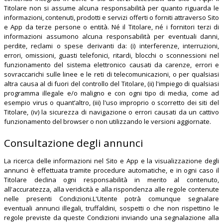
Titolare non si assume alcuna responsabilità per quanto riguarda le
informazioni, contenuti, prodotti e servizi offerti o forniti attraverso Sito
e App da terze persone o entità. Né il Titolare, né i fornitori terzi di
informazioni assumono alcuna responsabilità per eventuali danni,
perdite, reclami o spese derivanti da: (i) interferenze, interruzioni,
errori, omissioni, guasti telefonici, ritardi, blocchi o sconnessioni nel
funzionamento del sistema elettronico causati da carenze, errori e
sovraccarichi sulle linee e le reti di telecomunicazioni, o per qualsiasi
altra causa al di fuori del controllo del Titolare, (ii) l'impiego di qualsiasi
programma illegale e/o maligno e con ogni tipo di media, come ad
esempio virus o quant’altro, (iii) l'uso improprio o scorretto dei siti del
Titolare, (iv) la sicurezza di navigazione o errori causati da un cattivo
funzionamento del browser o non utilizzando le versioni aggiornate.
Consultazione degli annunci
La ricerca delle informazioni nel Sito e App e la visualizzazione degli
annunci è effettuata tramite procedure automatiche, e in ogni caso il
Titolare declina ogni responsabilità in merito al contenuto,
all'accuratezza, alla veridicità e alla rispondenza alle regole contenute
nelle presenti Condizioni.L'Utente potrà comunque segnalare
eventuali annunci illegali, truffaldini, sospetti o che non rispettino le
regole previste da queste Condizioni inviando una segnalazione alla