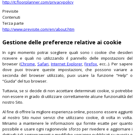
http://it.floorplanner.com/privacypolicy
Previsite
Contenuti
Terza parte
http://www.previsite.com/en/about.htm
Gestione delle preferenze relative ai cookie
In ogni momento potrai scegliere quali sono i cookie che desideri
ricevere e quali no utilizzando il pannello delle impostazioni del
browser (
Chrome
,
Safari
,
Internet Explorer
,
Firefox
, ecc...). Per sapere
dove puoi trovare queste impostazioni, che possono variare a
seconda del browser utilizzato, puoi usare la funzione “Help” o
“Guida” del tuo browser.
Tuttavia, se si decide di non accettare determinati cookie, si potrebbe
non essere in grado di utilizzare correttamente alcune funzionalità del
nostro Sito.
Al fine di offrire la migliore esperienza online, possono essere aggiunti
al nostro Sito nuovi servizi che utilizzano cookie, di volta in volta.
Miriamo a mantenere le informazioni qui fornite esatte per quanto
possibile e usare ogni ragionevole sforzo per rivedere e aggiornare i
dettagli: tali aggiornamenti e modifiche verranno pubblicati su questa o